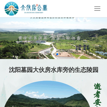
沈阳墓园大伙房水库旁的生态陵园