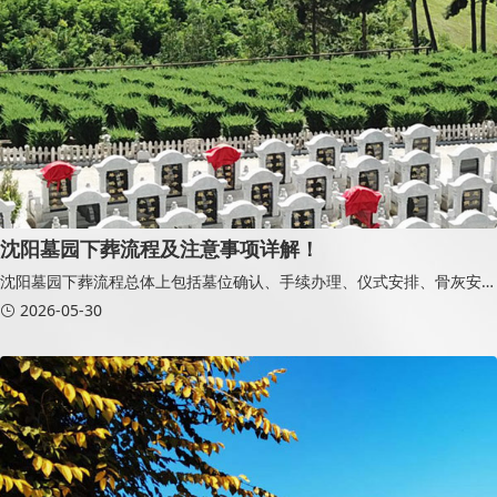
沈阳墓园下葬流程及注意事项详解！
沈阳墓园下葬流程总体上包括墓位确认、手续办理、仪式安排、骨灰安放
以及后续祭扫管理等多个环节。提前了解相关流程和注意事项，不仅能够
2026-05-30
减少办理过程中的困扰，也有助于让整个安葬仪式更加有序、庄重和圆
满。