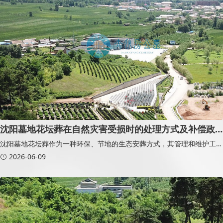
沈阳墓地花坛葬在自然灾害受损时的处理方式及补偿政
策
沈阳墓地花坛葬作为一种环保、节地的生态安葬方式，其管理和维护工作
通常由墓园统一负责。在遭遇暴雨、洪水、大风等自然灾害时，正规墓园
2026-06-09
会启动应急预案，对受损区域进行检查、修复和恢复，确保园区环境和安
葬区域安