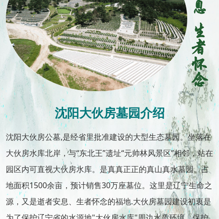
沈阳大伙房墓园介绍
沈阳大伙房公墓,是经省里批准建设的大型生态墓园。坐落在
大伙房水库北岸，与“东北王”遗址“元帅林风景区”相邻，站在
园区内可直视大伙房水库。是真真正正的真山真水墓园。占
地面积1500余亩，预计销售30万座墓位。这里是辽宁生命之
源，又是逝者安息、生者怀念的福地.大伙房墓园建设初衷是
为了保护辽宁省的水源地"大伙房水库"周边水质环境、保护