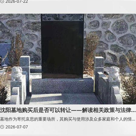
2026-07-22
了一幅生命的美好传承
沈阳墓地购买后是否可以转让——解读相关政策与法律
界限
墓地作为寄托哀思的重要场所，其购买与使用涉及众多家庭和个人的情感
与利益。近年来，随着土地资源的日益紧张和人口老龄化问题的加剧，墓
2026-07-07
地市场的需求不断上升。然而，墓地是否可以转让，成为了许多墓园购买