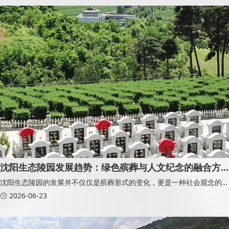
者关心的
沈阳生态陵园发展趋势：绿色殡葬与人文纪念的融合方
向
沈阳生态陵园的发展并不仅仅是殡葬形式的变化，更是一种社会观念的转
型。它正在从传统意义上的“安葬场所”，逐步转变为融合生态保护、文化
2026-06-23
纪念与情感寄托的综合空间。