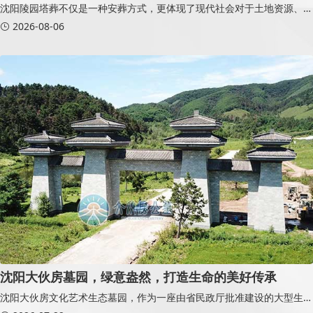
沈阳陵园塔葬不仅是一种安葬方式，更体现了现代社会对于土地资源、人
文纪念和生态环境之间平衡的探索。合理的格位尺寸设计，让骨灰能够得
2026-08-06
到安全、庄重的安放；科学的空间规划，让有限土地发挥更大价值；完善
的管理服
沈阳大伙房墓园，绿意盎然，打造生命的美好传承
沈阳大伙房文化艺术生态墓园，作为一座由省民政厅批准建设的大型生态
型墓园，不仅承载着对逝者的敬意，更是在这片绿意盎然的土地上，打造