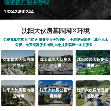
请您拨打服务热线
13342490244
沈阳大伙房墓园园区环境
免费看墓专车上门接送,服务专员全程陪同，全程陪同讲解、墓地风水
分析，免费安葬服务指导,为您提供殡葬一条龙服务。
沈阳墓园大伙房园
沈阳墓地大伙房园
沈阳陵园大伙房实
区展示
区实景
景展示
沈阳大伙房墓地园
沈阳大伙房公墓环
沈阳大伙房陵园园
区展示
境展示
区展示